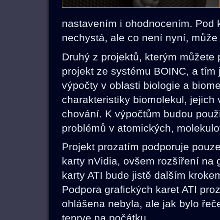
nastavením i ohodnocením. Pod 
nechystá, ale co není nyní, může
Druhý z projektů, kterým můžete po
projekt ze systému BOINC, a tím 
výpočty v oblasti biologie a biom
charakteristiky biomolekul, jeji
chování. K výpočtům budou použi
problémů v atomických, molekulo
Projekt prozatím podporuje pouze
karty nVidia, ovšem rozšíření na 
karty ATI bude jistě dalším kroke
Podpora grafických karet ATI pro
ohlášena nebyla, ale jak bylo řeč
teprve na počátku.