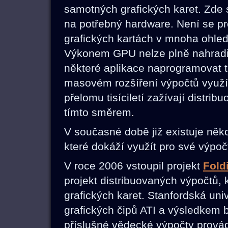
samotných grafických karet. Zde s
na potřebný hardware. Není se pr
grafických kartách v mnoha ohled
Výkonem GPU nelze plně nahradit
některé aplikace naprogramovat t
masovém rozšíření výpočtů využí
přelomu tisíciletí zažívají distri
tímto směrem.
V současné době již existuje něko
které dokáží využít pro své výpo
V roce 2006 vstoupil projekt
Fol
projekt distribuovaných výpočtů,
grafických karet. Stanfordská un
grafických čipů ATI a výsledkem 
příslušné vědecké výpočty provád