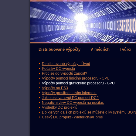
Distribuované výpočty
V médiích
Tvůrci
Distribuované výpočty - Úvod
Počátky DC výpočtů
Proč se do výpočtů zapojit?
Výpočty pomocí řídícího procesoru - CPU
Výpočty pomocí grafického procesoru - GPU
Výpočty na PS3
Výpočty prostřednictvím internetu
Jak otestovat svůj PC pomocí DC?
Negativní vlivy DC výpočtů na počítač
Výsledky DC projektů
Do kterých dalších projektů se můžete díky systému BOIN
Český DC projekt - Wieferich@Home