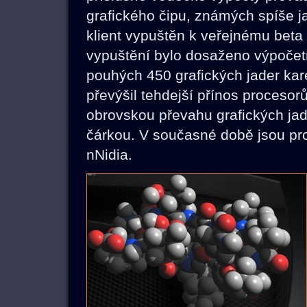
grafického čipu, známých spíše ja
klient vypuštěn k veřejnému bet
vypuštění bylo dosaženo výpoče
pouhých 450 grafických jader ka
převýšil tehdejší přínos procesor
obrovskou převahu grafických jad
čárkou. V současné době jsou pro
nNidia.