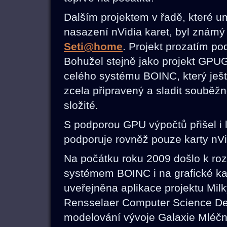
Dalším projektem v řadě, které u
nasazení nVidia karet, byl známý 
Seti@home
. Projekt prozatím po
Bohužel stejně jako projekt GPU
celého systému BOINC, který ješ
zcela připravený a sladit souběž
složité.
S podporou GPU výpočtů přišel i
podporuje rovněž pouze karty nVi
Na počátku roku 2009 došlo k roz
systémem BOINC i na grafické kat
uveřejněna aplikace projektu Mi
Rensselaer Computer Science D
modelování vývoje Galaxie Mléčné