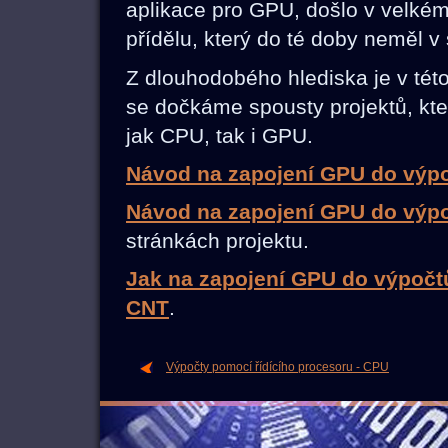
aplikace pro GPU, došlo v velké
přídělu, který do té doby neměl
Z dlouhodobého hlediska je v této 
se dočkáme spousty projektů, kt
jak CPU, tak i GPU.
Návod na zapojení GPU do vý
Návod na zapojení GPU do výp
stránkách projektu.
Jak na zapojení GPU do výpočt
CNT
.
Výpočty pomocí řídícího procesoru - CPU